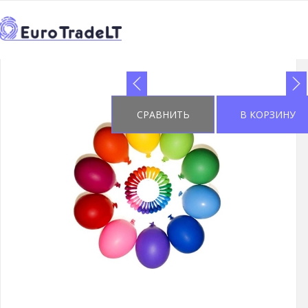
НАЧАЛО
КАТАЛОГ
ПРЕИМУЩЕСТВА ДЛЯ СУВЕНИЙ
>
>
←
4
>
>
4