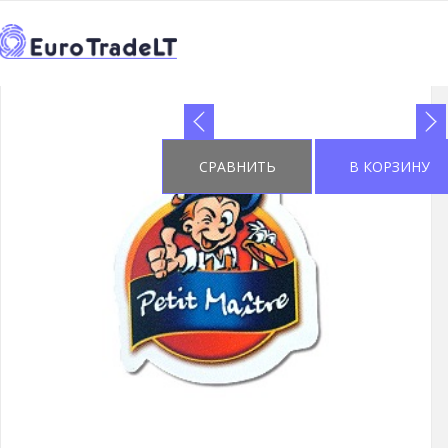
НАЧАЛО
КАТАЛОГ
ПРЕИМУЩЕСТВА ДЛЯ СУВЕНИЙ
>
>
←
2
>
>
2