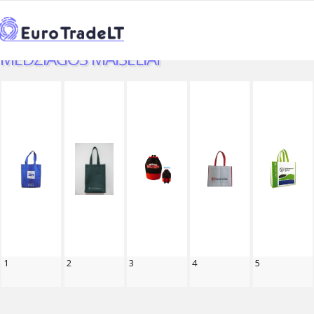
PRADŽIA
KATALOGAS
REKLAMINIAI MAIŠELIAI
>
>
>
EKOLOGIŠKI NEAUSTINĖS MEDŽIAGOS MAIŠELIAI
EKOLOGIŠKI NEAUSTINĖS
←
MEDŽIAGOS MAIŠELIAI
1
2
3
4
5