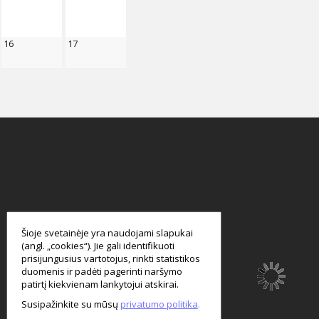
16
17
smart
foreash
Šioje svetainėje yra naudojami slapukai
(angl. „cookies“). Jie gali identifikuoti
prisijungusius vartotojus, rinkti statistikos
duomenis ir padėti pagerinti naršymo
patirtį kiekvienam lankytojui atskirai.
Susipažinkite su mūsų
privatumo politika