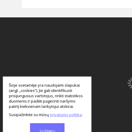
smart
foreash
Šioje svetainėje yra naudojami slapukai
(angl. „cookies“). Jie gali identifikuoti
prisijungusius vartotojus, rinkti statistikos
duomenis ir padėti pagerinti naršymo
patirtį kiekvienam lankytojui atskirai.
Susipažinkite su mūsų
privatumo politika
SUTINKU