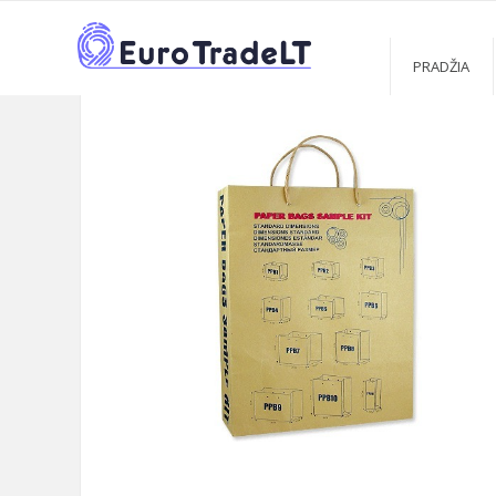
PRADŽIA
KATALOGAS
REKLAMINIAI MAIŠELIAI
POPIE
>
>
>
PRADŽIA