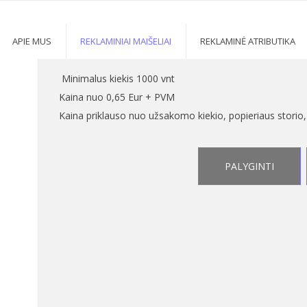
RINIAI MAIŠELIAI
4
>
4
APIE MUS
REKLAMINIAI MAIŠELIAI
REKLAMINĖ ATRIBUTIKA
Minimalus kiekis 1000 vnt
Kaina nuo 0,65 Eur + PVM
Kaina priklauso nuo užsakomo kiekio, popieriaus storio,