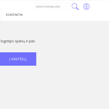
←
LT
KONTAKTAI
RU
LV
 logotipo spalvų ir pan.