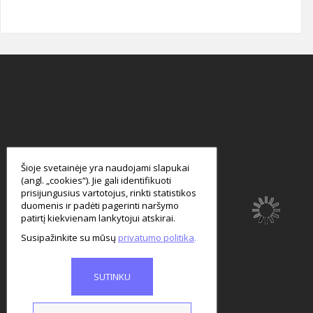
smart
foreash
Šioje svetainėje yra naudojami slapukai
(angl. „cookies“). Jie gali identifikuoti
prisijungusius vartotojus, rinkti statistikos
duomenis ir padėti pagerinti naršymo
patirtį kiekvienam lankytojui atskirai.
Susipažinkite su mūsų
privatumo politika
SUTINKU