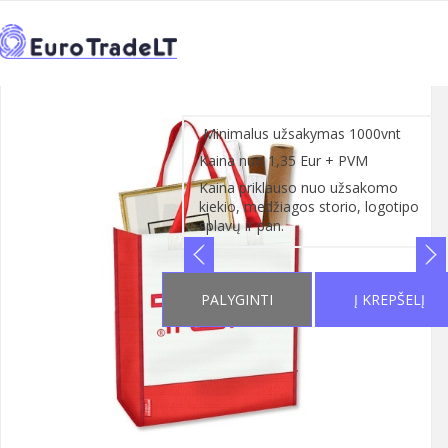
PRADŽIA
KATALOGAS
REKLAMINIAI MAIŠELIAI
>
>
>
←
MEDVILNINIAI MAIŠELIAI
1
>
1
Minimalus užsakymas 1000vnt
Kaina nuo 1,35 Eur + PVM
Kaina priklauso nuo užsakomo
kiekio, medžiagos storio, logotipo
splavų ir pan.