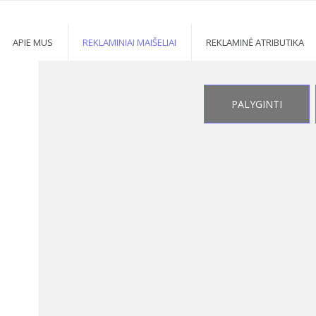
ŪS LAPELIAI, UŽRAŠŲ KNYGELĖS
5
>
5
APIE MUS
REKLAMINIAI MAIŠELIAI
REKLAMINĖ ATRIBUTIKA