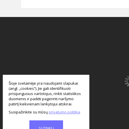
smart
foreash
Šioje svetainėje yra naudojami slapukai
(angl. „cookies“). Jie gali identifikuoti
prisijungusius vartotojus, rinkti statistikos
duomenis ir padėti pagerinti naršymo
patirtį kiekvienam lankytojui atskirai.
Susipažinkite su mūsų
privatumo politika
SUTINKU