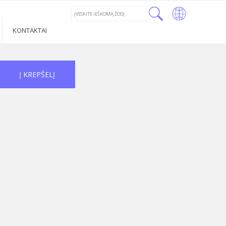
←
LT
KONTAKTAI
RU
LV