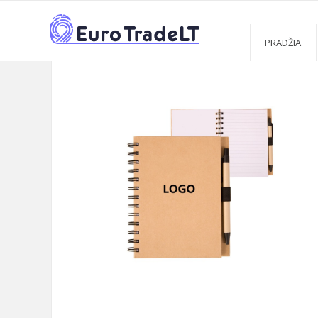
PRADŽIA
KATALOGAS
REKLAMINIAI SUVENYRAI
LIPN
>
>
>
PRADŽIA