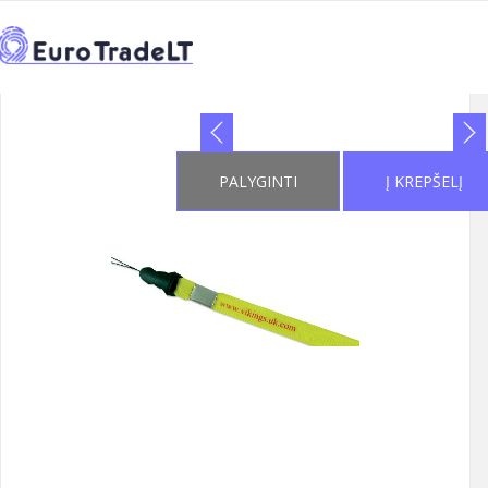
PRADŽIA
KATALOGAS
REKLAMINIAI SUVENYRAI
>
>
>
←
KAKLAJUOSTĖS
2
>
2