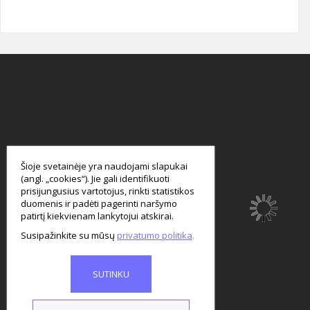
smart
foreash
Šioje svetainėje yra naudojami slapukai
(angl. „cookies“). Jie gali identifikuoti
prisijungusius vartotojus, rinkti statistikos
duomenis ir padėti pagerinti naršymo
patirtį kiekvienam lankytojui atskirai.
Susipažinkite su mūsų
privatumo politika
SUTINKU