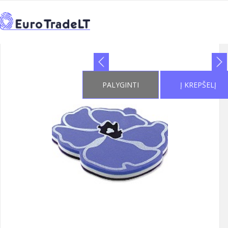
PRADŽIA
KATALOGAS
REKLAMINIAI SUVENYRAI
>
>
>
←
MAGNETAI
4
>
4