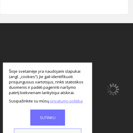
smart
foreash
Šioje svetainėje yra naudojami slapukai
(angl. „cookies“). Jie gali identifikuoti
prisijungusius vartotojus, rinkti statistikos
duomenis ir padėti pagerinti naršymo
patirtį kiekvienam lankytojui atskirai.
Susipažinkite su mūsų
privatumo politika
SUTINKU