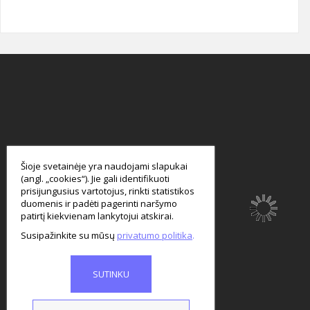
smart
foreash
Šioje svetainėje yra naudojami slapukai
(angl. „cookies“). Jie gali identifikuoti
prisijungusius vartotojus, rinkti statistikos
duomenis ir padėti pagerinti naršymo
patirtį kiekvienam lankytojui atskirai.
Susipažinkite su mūsų
privatumo politika
SUTINKU