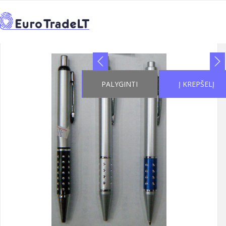
PRADŽIA
KATALOGAS
REKLAMINIAI SUVENYRAI
>
>
>
←
RAŠIKLIAI
1
>
1