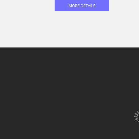
MORE DETAILS
smart
foreash