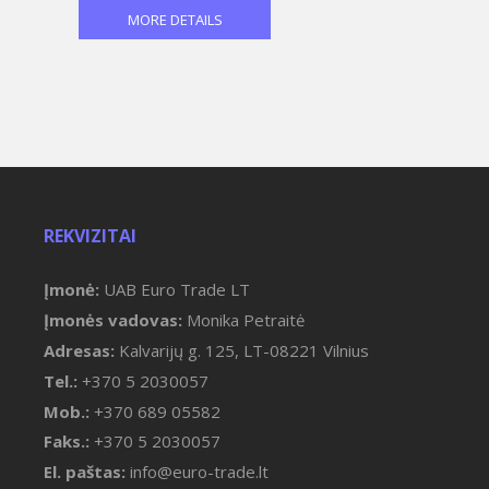
MORE DETAILS
REKVIZITAI
Įmonė:
UAB Euro Trade LT
Įmonės vadovas:
Monika Petraitė
Adresas:
Kalvarijų g. 125, LT-08221 Vilnius
Tel.:
+370 5 2030057
Mob.:
+370 689 05582
Faks.:
+370 5 2030057
El. paštas:
info@euro-trade.lt