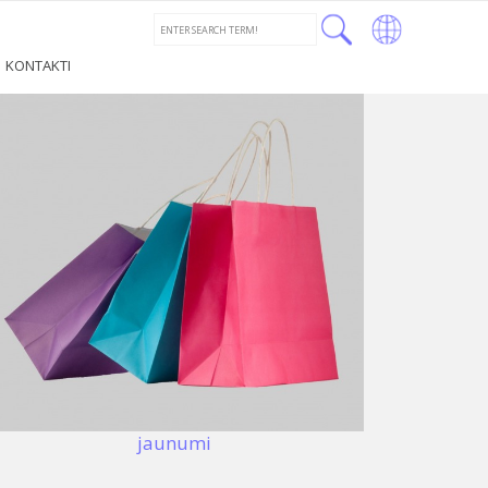
←
LT
KONTAKTI
RU
LV
jaunumi