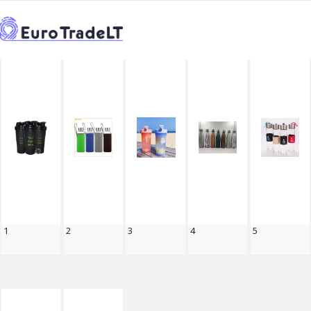
TITEL
CATALOGUE
PRIEKŠROCĪBAS SUVENIEM
>
>
>
←
PRODUKTI
1
2
3
4
5