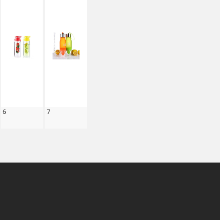
6
7
smart
foreash