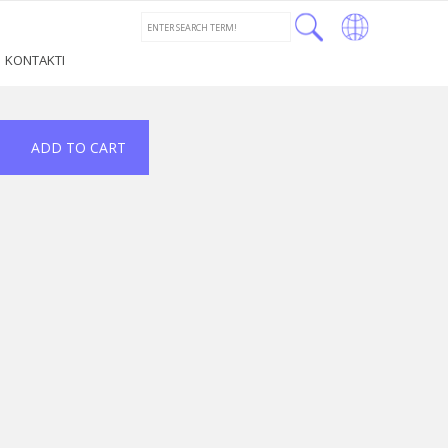
←
LT
KONTAKTI
RU
LV