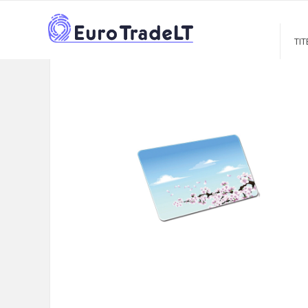
TITEL
CATALOGUE
PRIEKŠROCĪBAS SUVENIEM
PELĖS
>
>
>
TIT