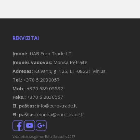
REKVIZITAI
Įmonė:
UAB Euro Trade LT
Įmonės vadovas:
Monika Petraitė
Adresas:
Kalvarijų g. 125, LT-08221 Vilnius
Tel.:
+370 5 2030057
Mob.:
+370 689 05582
Faks.:
+370 5 2030057
El. paštas:
info@euro-trade.lt
El. paštas:
monika@euro-trade.lt
Visos teisės saugomos: Bona Solutions.2017