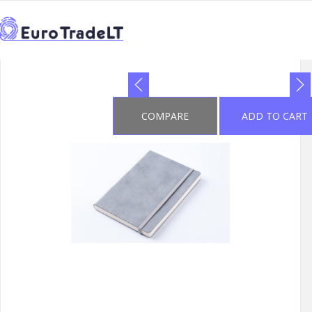
TITEL
CATALOGUE
PRIEKŠROCĪBAS SUVENIEM
>
>
>
←
LIPNŪS LAPELIAI, UŽRAŠŲ KNYGELĖS
2
>
2