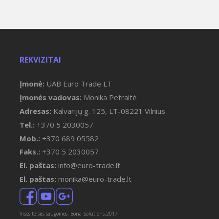
REKVIZITAI
Įmonė:
UAB Euro Trade LT
Įmonės vadovas:
Monika Petraitė
Adresas:
Kalvarijų g. 125, LT-08221 Vilnius
Tel.:
+370 5 2030057
Mob.:
+370 689 05582
Faks.:
+370 5 2030057
El. paštas:
info@euro-trade.lt
El. paštas:
monika@euro-trade.lt
Visos teisės saugomos: Bona Solutions.2017