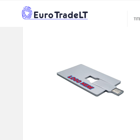
TITEL
CATALOGUE
PRIEKŠROCĪBAS SUVENIEM
USB 
>
>
>
TIT