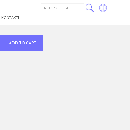
←
LT
KONTAKTI
RU
LV