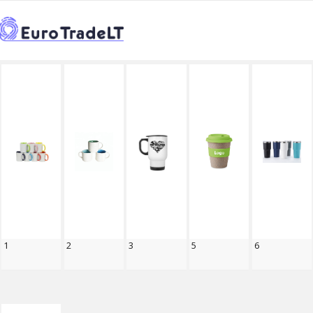
PRADŽIA
KATALOGAS
REKLAMINIAI SUVENYRAI
>
>
>
PUODELIAI, TERMOSAI
←
PUODELIAI, TERMOSAI
1
2
3
5
6