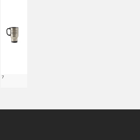
7
smart
foreash