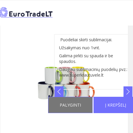
PRADŽIA
KATALOGAS
REKLAMINIAI SUVENYRAI
>
>
>
←
PUODELIAI, TERMOSAI
1
>
1
Puodeliai skirti sublimacijai.
Užsakymas nuo 1vnt.
Galima pirkti su spauda ir be
spaudos.
Daugiau sublimacinių puodelių pvz.:
www.superkrautuvele.lt